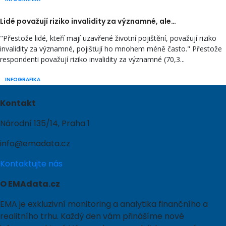
Lidé považují riziko invalidity za významné, ale…
"Přestože lidé, kteří mají uzavřené životní pojištění, považují riziko
invalidity za významné, pojišťují ho mnohem méně často." Přestože
respondenti považují riziko invalidity za významné (70,3...
INFOGRAFIKA
Kontakt
Národní 135/14, Praha 1
info@emadata.cz
Kontaktujte nás
O EMAdata.cz
EMA je exkluzivní monitoring a analytika finančního a
realitního trhu. Každý den vám přinášíme nové