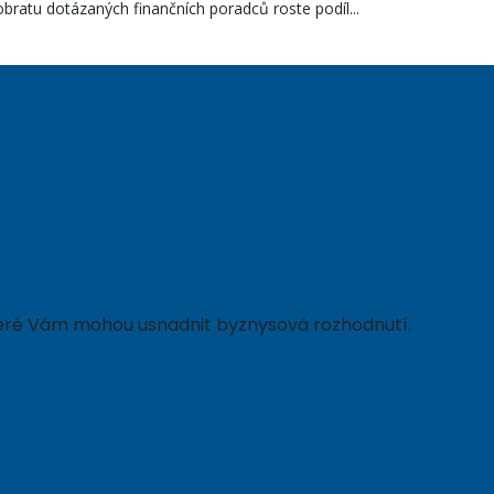
bratu dotázaných finančních poradců roste podíl...
 které Vám mohou usnadnit byznysová rozhodnutí.