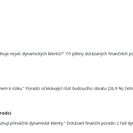
huje nejvíc dynamických klientů?" Tři pětiny dotázaných finančních pora
em k riziku.” Poradci očekávající růst budoucího obratu (26,9 %) četně
oradci
hují převážně dynamické klienty.” Dotázaní finanční poradci z řad dy