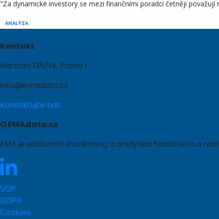
"Za dynamické investory se mezi finančními poradci četněji považují
ANALÝZA
Kontakt
Národní 135/14, Praha 1
info@emadata.cz
Kontaktujte nás
O EMAdata.cz
EMA je exkluzivní monitoring a analytika finančního a r
VOP
GDPR
Cookies