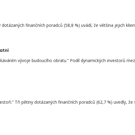
 dotázaných finančních poradců (58,8 %) uvádí, že většina jejich klientů
atní
ekáváním vývoje budoucího obratu.” Podíl dynamických investorů mezi 
toři.” Tři pětiny dotázaných finančních poradců (62,7 %) uvedly, že sv