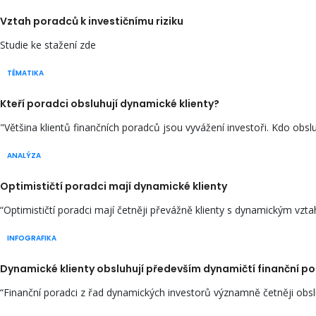
Vztah poradců k investičnímu riziku
Studie ke stažení zde
TÉMATIKA
Kteří poradci obsluhují dynamické klienty?
"Většina klientů finančních poradců jsou vyvážení investoři. Kdo obslu
ANALÝZA
Optimističtí poradci mají dynamické klienty
“Optimističtí poradci mají četněji převážně klienty s dynamickým vztah
INFOGRAFIKA
Dynamické klienty obsluhují především dynamičtí finanční p
“Finanční poradci z řad dynamických investorů významně četněji obslu