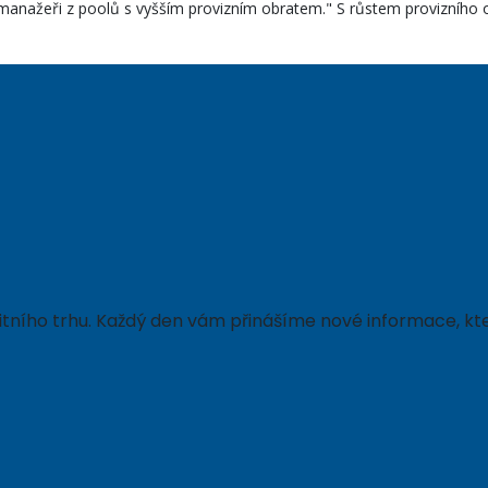
 manažeři z poolů s vyšším provizním obratem." S růstem provizního o
ealitního trhu. Každý den vám přinášíme nové informace,