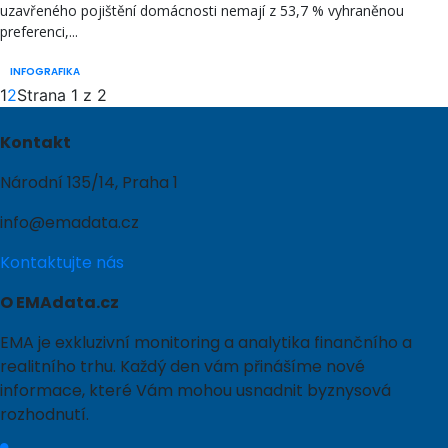
uzavřeného pojištění domácnosti nemají z 53,7 % vyhraněnou
preferenci,...
INFOGRAFIKA
1
2
Strana 1 z 2
Kontakt
Národní 135/14, Praha 1
info@emadata.cz
Kontaktujte nás
O EMAdata.cz
EMA je exkluzivní monitoring a analytika finančního a
realitního trhu. Každý den vám přinášíme nové
informace, které Vám mohou usnadnit byznysová
rozhodnutí.