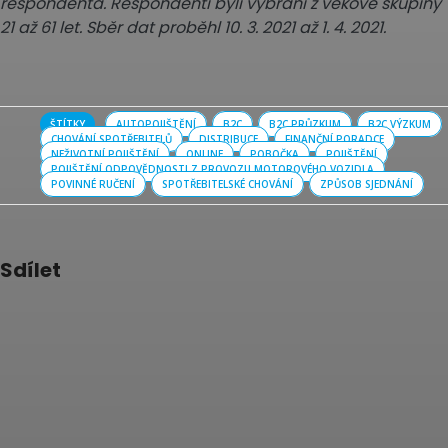
respondenta. Respondenti byli vybráni z věkové skupiny
21 až 61 let. Sběr dat proběhl 10. 3. 2021 až 1. 4. 2021.
ŠTÍTKY
AUTOPOJIŠTĚNÍ
B2C
B2C PRŮZKUM
B2C VÝZKUM
CHOVÁNÍ SPOTŘEBITELŮ
DISTRIBUCE
FINANČNÍ PORADCE
NEŽIVOTNÍ POJIŠTĚNÍ
ONLINE
POBOČKA
POJIŠTĚNÍ
POJIŠTĚNÍ ODPOVĚDNOSTI Z PROVOZU MOTOROVÉHO VOZIDLA
POVINNÉ RUČENÍ
SPOTŘEBITELSKÉ CHOVÁNÍ
ZPŮSOB SJEDNÁNÍ
Sdílet