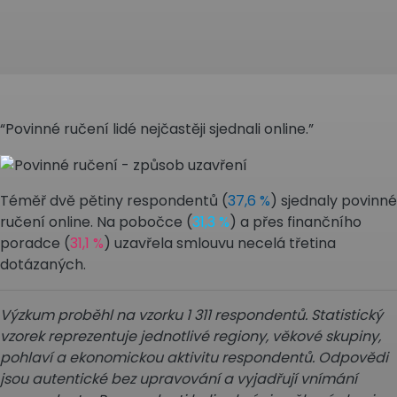
“Povinné ručení lidé nejčastěji sjednali online.”
Téměř dvě pětiny respondentů (
37,6 %
) sjednaly povinné
ručení online. Na pobočce (
31,3 %
) a přes finančního
poradce (
31,1 %
) uzavřela smlouvu necelá třetina
dotázaných.
Výzkum proběhl na vzorku 1 311 respondentů. Statistický
vzorek reprezentuje jednotlivé regiony, věkové skupiny,
pohlaví a ekonomickou aktivitu respondentů. Odpovědi
jsou autentické bez upravování a vyjadřují vnímání