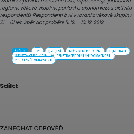
vzorek odpovídá metodice ČSÚ, reprezentuje jednotlivé
regiony, věkové skupiny, pohlaví a ekonomickou aktivitu
respondentů. Respondenti byli vybráni z věkové skupiny
21 – 61 let. Sběr dat proběhl 11. 12. – 13. 12. 2019.
ŠTÍTKY
B2C
BYDLENÍ
NEŽIVOTNÍ POJIŠTĚNÍ
PENETRACE
PENETRACE POJIŠTĚNÍ
PENETRACE POJIŠTĚNÍ DOMÁCNOSTI
POJIŠTĚNÍ DOMÁCNOSTI
Sdílet
ZANECHAT ODPOVĚĎ