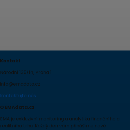
Kontakt
Národní 135/14, Praha 1
info@emadata.cz
Kontaktujte nás
O EMAdata.cz
EMA je exkluzivní monitoring a analytika finančního a
realitního trhu. Každý den vám přinášíme nové