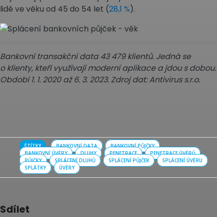
lidé ve věku od 45 do 54 let (
28,1 %
).
Bankovní transakční data 43 479 klientů. Jedná se
o klienty, kteří využívají moderní aplikace a jdou s dobou.
Období 1. 1. 2020 až 6. 3. 2023. Zdroj dat: Antivirus s.r.o.
ŠTÍTKY
BANKOVNÍ DATA
BANKOVNÍ PŮJČKY
BANKOVNÍ ÚVĚRY
DLUHY
PENETRACE
PENETRACE ÚVĚRŮ
PŮJČKY
SPLÁCENÍ DLUHŮ
SPLÁCENÍ PŮJČEK
SPLÁCENÍ ÚVĚRU
SPLÁTKY
ÚVĚRY
Sdílet