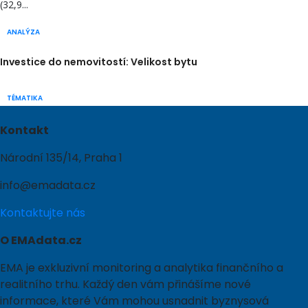
(32,9...
ANALÝZA
Investice do nemovitostí: Velikost bytu
TÉMATIKA
Kontakt
Národní 135/14, Praha 1
info@emadata.cz
Kontaktujte nás
O EMAdata.cz
EMA je exkluzivní monitoring a analytika finančního a
realitního trhu. Každý den vám přinášíme nové
informace, které Vám mohou usnadnit byznysová