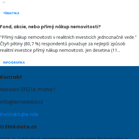
...
TÉMATIKA
Fond, akcie, nebo přímý nákup nemovitosti?
“Přímý nákup nemovitosti v realitních investicích jednoznačně vede.”
Čtyři pětiny (80,7 %) respondentů považuje za nejlepší způsob
realitní investice přímý nákup nemovitosti. Jen desetina (11...
INFOGRAFIKA
Kontakt
Národní 135/14, Praha 1
info@emadata.cz
Kontaktujte nás
O EMAdata.cz