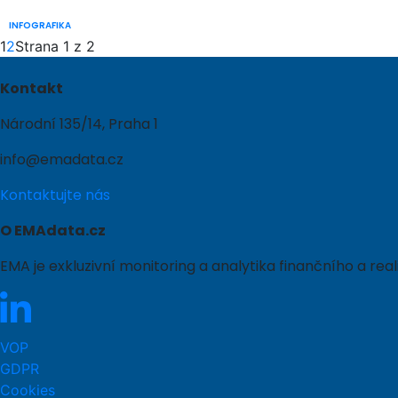
INFOGRAFIKA
1
2
Strana 1 z 2
Kontakt
Národní 135/14, Praha 1
info@emadata.cz
Kontaktujte nás
O EMAdata.cz
EMA je exkluzivní monitoring a analytika finančního a r
VOP
GDPR
Cookies