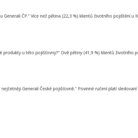
u Generali ČP.” Více než pětina (22,3 %) klientů životního pojištění u Ko
né produkty u této pojišťovny?" Dvě pětiny (41,9 %) klientů životního po
nejčetněji Generali České pojišťovně." Povinné ručení platí sledovaní b