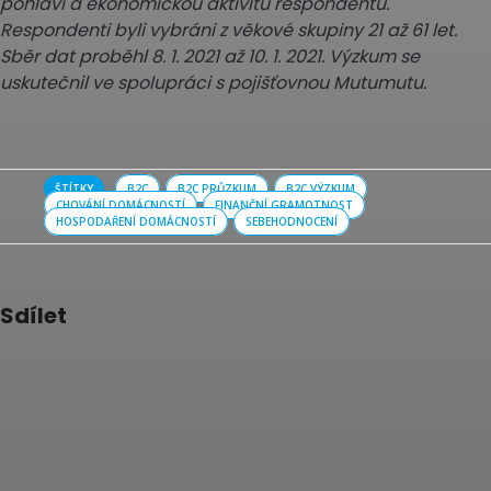
pohlaví a ekonomickou aktivitu respondentů.
Respondenti byli vybráni z věkové skupiny 21 až 61 let.
Sběr dat proběhl 8. 1. 2021 až 10. 1. 2021. Výzkum se
uskutečnil ve spolupráci s pojišťovnou Mutumutu.
ŠTÍTKY
B2C
B2C PRŮZKUM
B2C VÝZKUM
CHOVÁNÍ DOMÁCNOSTÍ
FINANČNÍ GRAMOTNOST
HOSPODAŘENÍ DOMÁCNOSTÍ
SEBEHODNOCENÍ
Sdílet