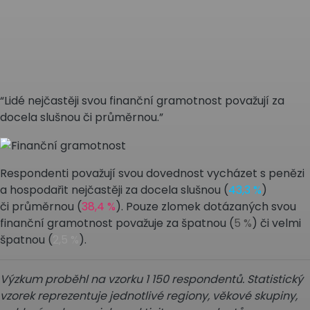
“Lidé nejčastěji svou finanční gramotnost považují za
docela slušnou či průměrnou.”
Respondenti považují svou dovednost vycházet s penězi
a hospodařit nejčastěji za docela slušnou (
43,3 %
)
či průměrnou (
38,4 %
). Pouze zlomek dotázaných svou
finanční gramotnost považuje za špatnou (
5 %
) či velmi
špatnou (
2,5 %
).
Výzkum proběhl na vzorku 1 150 respondentů. Statistický
vzorek reprezentuje jednotlivé regiony, věkové skupiny,