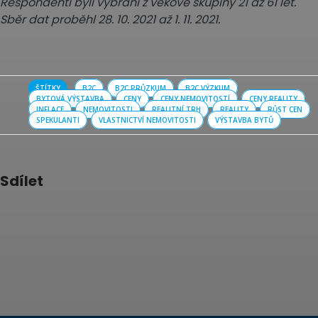
Respondenti byli vybráni z věkové skupiny 21 až 61 let.
Sběr dat proběhl 28. 10. 2021 až 1. 11. 2021.
ŠTÍTKY
B2C
B2C PRŮZKUM
B2C VÝZKUM
BYTOVÁ VÝSTAVBA
CENY
CENY NEMOVITOSTÍ
CENY REALITY
INFLACE
NEMOVITOSTI
REALITNÍ TRH
REALITY
RŮST CEN
SPEKULANTI
VLASTNICTVÍ NEMOVITOSTI
VÝSTAVBA BYTŮ
Sdílet