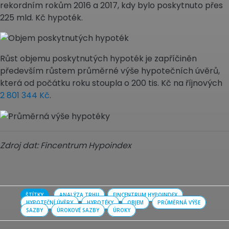
rekordním rokům 2016 a 2017, kdy bylo poskytnuto přes
225 mld. Kč hypoték.
Růst objemu poskytnutých hypoték je zapříčiněn
především růstem průměrné výše hypotečních úvěrů,
která od počátku roku stoupla o 200 tis. Kč na říjnových
2 801 344 Kč
.
Zdroj dat: Fincentrum Hypoindex
ŠTÍTKY
ANALÝZA TRHU
FINCENTRUM HYPOINDEX
HYPOTEČNÍ ÚVĚRY
HYPOTÉKY
OBJEM
PRŮMĚRNÁ VÝŠE
SAZBY
ÚROKOVÉ SAZBY
ÚROKY