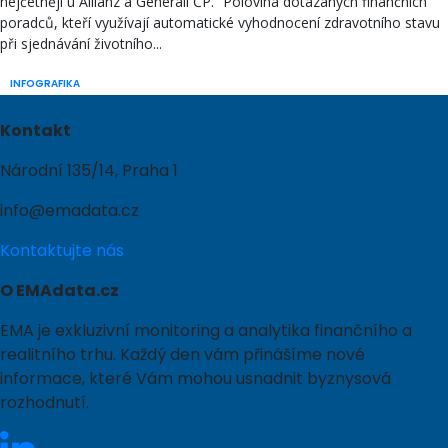
nejčetněji u Allianz a Generali ČP.” Polovina dotázaných finančních
poradců, kteří využívají automatické vyhodnocení zdravotního stavu
při sjednávání životního...
INFOGRAFIKA
Kontakt
Národní 135/14, Praha 1
info@emadata.cz
Kontaktujte nás
O EMAdata.cz
EMA je exkluzivní monitoring a analytika finančního a
realitního trhu. Každý den vám přinášíme nové
informace, které Vám mohou usnadnit byznysová
rozhodnutí.