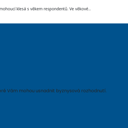
emohoucí klesá s věkem respondentů. Ve věkové...
 které Vám mohou usnadnit byznysová rozhodnutí.