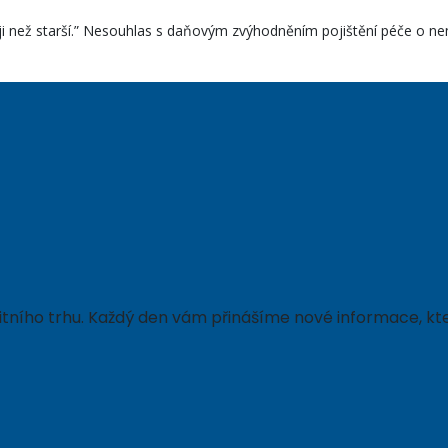
ji než starší.” Nesouhlas s daňovým zvýhodněním pojištění péče o n
ealitního trhu. Každý den vám přinášíme nové informace,