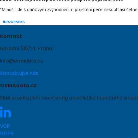
“Mladší lidé s daňovým zvýhodněním pojištění péče nesouhlasí četně
INFOGRAFIKA
Kontakt
Národní 135/14, Praha 1
info@emadata.cz
Kontaktujte nás
O EMAdata.cz
EMA je exkluzivní monitoring a analytika finančního a r
VOP
GDPR