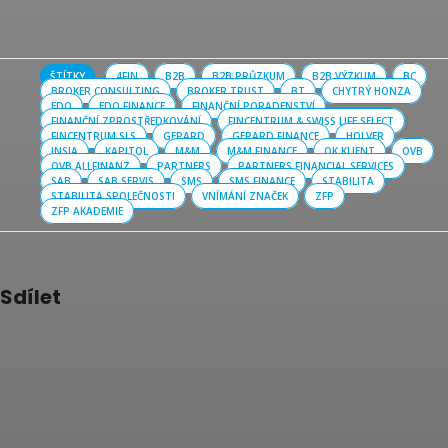
ŠTÍTKY
4FIN
B2B
B2B PRŮZKUM
B2B VÝZKUM
BC
BROKER CONSULTING
BROKER TRUST
BT
CHYTRÝ HONZA
EDO
EDO FINANCE
FINANČNÍ PORADENSTVÍ
FINANČNÍ ZPROSTŘEDKOVÁNÍ
FINCENTRUM & SWISS LIFE SELECT
FINCENTRUM SLS
GEPARD
GEPARD FINANCE
HOLVER
INSIA
KAPITOL
M&M
M&M FINANCE
OK KLIENT
OVB
OVB ALLFINANZ
PARTNERS
PARTNERS FINANCIAL SERVICES
SAB
SAB SERVIS
SMS
SMS FINANCE
STABILITA
STABILITA SPOLEČNOSTI
VNÍMÁNÍ ZNAČEK
ZFP
ZFP AKADEMIE
Sdílet