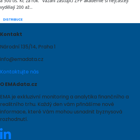
a 500 tis. Kč za rok." Vázaní zástupci ZFP akademie si nejčastěji
vydělají 200 až...
DISTRIBUCE
Kontakt
Národní 135/14, Praha 1
info@emadata.cz
Kontaktujte nás
O EMAdata.cz
EMA je exkluzivní monitoring a analytika finančního a
realitního trhu. Každý den vám přinášíme nové
informace, které Vám mohou usnadnit byznysová
rozhodnutí.