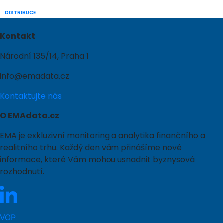
DISTRIBUCE
Kontakt
Národní 135/14, Praha 1
info@emadata.cz
Kontaktujte nás
O EMAdata.cz
EMA je exkluzivní monitoring a analytika finančního a
realitního trhu. Každý den vám přinášíme nové
informace, které Vám mohou usnadnit byznysová
rozhodnutí.
VOP