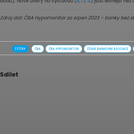
bodů). Nové úvěry na výstavbu (
5,72 %
) jsou levnější ne
Zdroj dat: ČBA Hypomonitor za srpen 2023 – banky bez s
ŠTÍTKY
ČBA
ČBA HYPOMONITOR
ČESKÁ BANKOVNÍ ASOCIACE
Sdílet
Sdílet