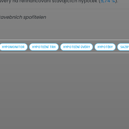
ž úvěry na refinancování stávajících hypoték (
5,74 %
).
tavebních spořitelen
HYPOMONITOR
HYPOTEČNÍ TRH
HYPOTEČNÍ ÚVĚRY
HYPOTÉKY
SAZB