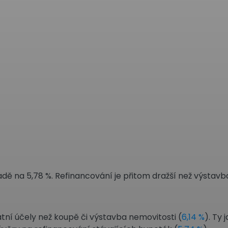
dě na 5,78 %. Refinancování je přitom dražší než výstavba
tní účely než koupě či výstavba nemovitosti (
6,14 %
). Ty