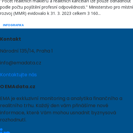
"Počet realitních makléřů a realitních kanceláří lze pouze odhadnout
podle počtu pojištění profesní odpovědnosti." Ministerstvo pro místní
rozvoj (MMR) evidovalo k 31. 3. 2023 celkem 3 160...
INFOGRAFIKA
Kontakt
Národní 135/14, Praha 1
info@emadata.cz
Kontaktujte nás
O EMAdata.cz
EMA je exkluzivní monitoring a analytika finančního a
realitního trhu. Každý den vám přinášíme nové
informace, které Vám mohou usnadnit byznysová
rozhodnutí.