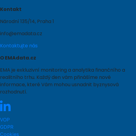
Kontakt
Národní 135/14, Praha 1
info@emadata.cz
Kontaktujte nás
O EMAdata.cz
EMA je exkluzivní monitoring a analytika finančního a
realitního trhu. Každý den vám přinášíme nové
informace, které Vám mohou usnadnit byznysová
rozhodnutí.
VOP
GDPR
Cookies