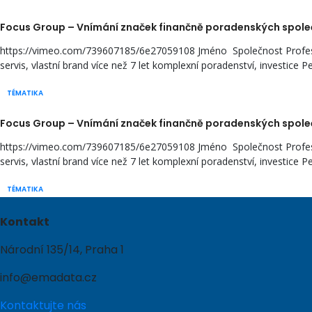
Focus Group – Vnímání značek finančně poradenských společ
https://vimeo.com/739607185/6e27059108 Jméno Společnost Profesní z
servis, vlastní brand více než 7 let komplexní poradenství, investice Pet
TÉMATIKA
Focus Group – Vnímání značek finančně poradenských společ
https://vimeo.com/739607185/6e27059108 Jméno Společnost Profesní z
servis, vlastní brand více než 7 let komplexní poradenství, investice Pet
TÉMATIKA
Kontakt
Národní 135/14, Praha 1
info@emadata.cz
Kontaktujte nás