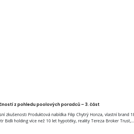
ností z pohledu poolových poradců – 3. část
kušenosti Produktová nabídka Filip Chytrý Honza, vlastní brand 18 l
r Bidli holding více než 10 let hypotéky, reality Tereza Broker Trust,...