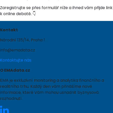
Zaregistrujte se přes formulář níže a ihned vám přijde link
k online debatě. 👇
Kontakt
Národní 135/14, Praha 1
info@emadata.cz
Kontaktujte nás
O EMAdata.cz
EMA je exkluzivní monitoring a analytika finančního a
realitního trhu. Každý den vám přinášíme nové
informace, které Vám mohou usnadnit byznysová
rozhodnutí.